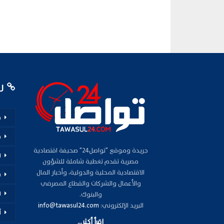
رو
م
ف
جريدة وموقع "تواصل24" صحيفة اقتصادية
ا
مصرية تقدم تغطية شاملة للشؤون
الاقتصادية المحلية والدولية، وأخبار المال
س
والأعمال والشركات والقطاع المصرفي
ا
والبنوك.
البريد الإلكتروني:
info@tawasul24.com
أ
اقرأ أكثر...