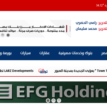
ة
°
34.12
تحرير:
رامي الحضري
تحرير:
محمد سليمان
مصر
بنوك وخدمات مصرفية
عقارات
سيارات
بورصة و
LARZ Developments تطلق رؤيتها الجديدة لتقديم مفهوم متكامل للتطوير العقاري في مصر