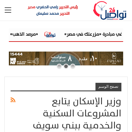
رئيس التحرير
رامي الحضري
مدير
التحرير
محمد سليمان
«مرصد الذهب»: الكاش باك غ
تصفح الوسم
وزير الإسكان يتابع
المشروعات السكنية
والخدمية ببني سويف