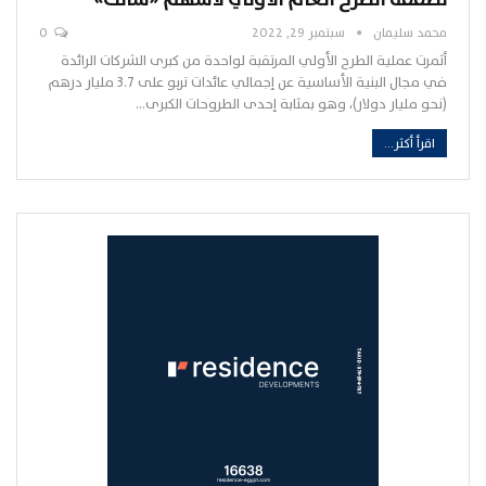
محمد سليمان
سبتمبر 29, 2022
0
أثمرت عملية الطرح الأولي المرتقبة لواحدة من كبرى الشركات الرائدة
في مجال البنية الأساسية عن إجمالي عائدات تربو على 3.7 مليار درهم
(نحو مليار دولار)، وهو بمثابة إحدى الطروحات الكبرى…
اقرأ أكثر...