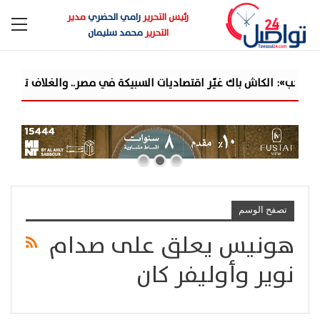
رئيس التحرير
رامي الحضري
مدير
التحرير
محمد سليمان
ب»: الكاش باك غيّر اقتصاديات السبيكة في مصر.. والغلاف تحول من حم
تصفح الوسم
هونيس يعلق على صدام
نوير وأوليفر كان