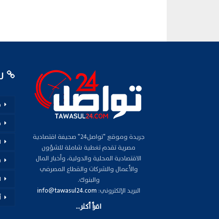
رو
م
ف
جريدة وموقع "تواصل24" صحيفة اقتصادية
ا
مصرية تقدم تغطية شاملة للشؤون
الاقتصادية المحلية والدولية، وأخبار المال
س
والأعمال والشركات والقطاع المصرفي
ا
والبنوك.
البريد الإلكتروني:
info@tawasul24.com
أ
اقرأ أكثر...