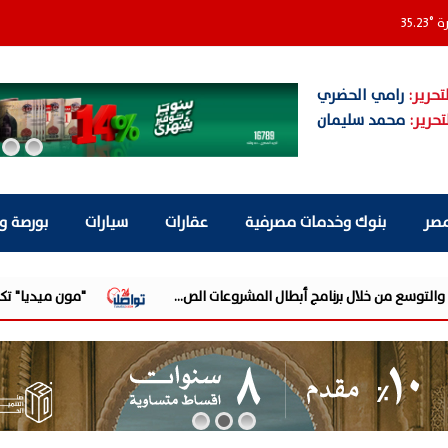
رة
°
35.23
تحرير:
رامي الحضري
تحرير:
محمد سليمان
مصر
بنوك وخدمات مصرفية
عقارات
سيارات
بورصة و
"مون ميديا" تكشف قريبًا 