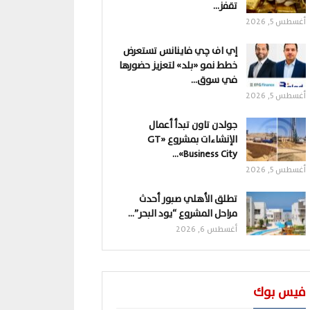
تقفز…
أغسطس 5, 2026
إي اف چي فاينانس تستعرض
خطط نمو «بلد» لتعزيز حضورها
في سوق…
أغسطس 5, 2026
جولدن تاون تبدأ أعمال
الإنشاءات بمشروع «GT
Business City»…
أغسطس 5, 2026
تطلق الأهلي صبور أحدث
مراحل المشروع “يود البحر”…
أغسطس 6, 2026
فيس بوك