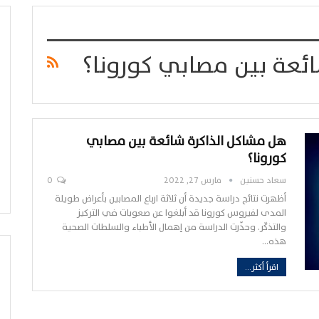
ئعة بين مصابي كورونا؟
هل مشاكل الذاكرة شائعة بين مصابي
كورونا؟
سعاد حسنين
مارس 27, 2022
0
أظهرت نتائج دراسة جديدة أن ثلاثة ارباع المصابين بأعراض طويلة
المدى لفيروس كورونا قد أبلغوا عن صعوبات في التركيز
والتذكّر. وحذّرت الدراسة من إهمال الأطباء والسلطات الصحية
هذه…
اقرأ أكثر...