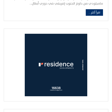
ماميلودي صن داونز الجنوب إفريقي في دوري أبطال…
اقرأ أكثر...