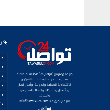
رو
م
ف
جريدة وموقع "تواصل24" صحيفة اقتصادية
ا
مصرية تقدم تغطية شاملة للشؤون
الاقتصادية المحلية والدولية، وأخبار المال
س
والأعمال والشركات والقطاع المصرفي
ا
والبنوك.
البريد الإلكتروني:
info@tawasul24.com
أ
اقرأ أكثر...