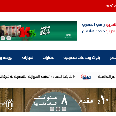
ة
°
26.9
تحرير:
رامي الحضري
تحرير:
محمد سليمان
مصر
بنوك وخدمات مصرفية
عقارات
سيارات
بورصة و
«القابضة للمياه» تعتمد الموازنة التقديرية لـ9 شركات تابعة للعام المالي 2026/2027