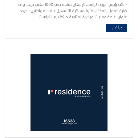
• نائب رئيس البريد: كراسات الإسكان متاحة في 1000 مكتب بريد.. ومد
فترة العمل بالمكاتب فترة مسائية للتسهيل على المواطنين • عبده
علوان: غرفة عمليات مركزية لمتابعة حركة بيع الكراسات…
اقرأ أكثر...