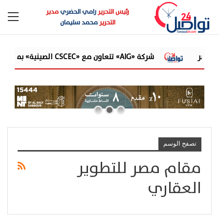
رئيس التحرير
رامي الحضري
مدير
التحرير
محمد سليمان
شركة «AIG» تتعاون مع «CSCEC الصينية» بمشروع «AI Tower» بأعلى المعايير العالمية
تصفح الوسم
مقام مصر للتطوير
العقاري