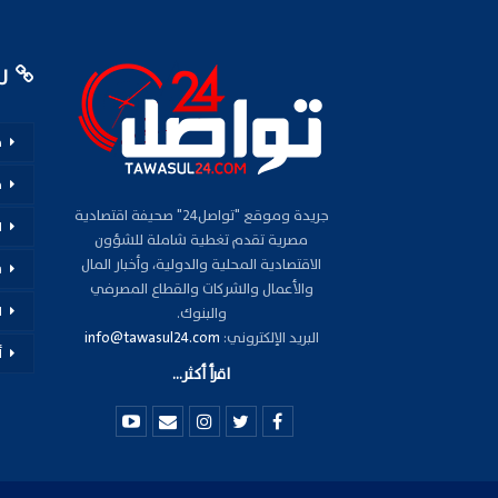
رو
م
ف
جريدة وموقع "تواصل24" صحيفة اقتصادية
ا
مصرية تقدم تغطية شاملة للشؤون
الاقتصادية المحلية والدولية، وأخبار المال
س
والأعمال والشركات والقطاع المصرفي
ا
والبنوك.
البريد الإلكتروني:
info@tawasul24.com
أ
اقرأ أكثر...