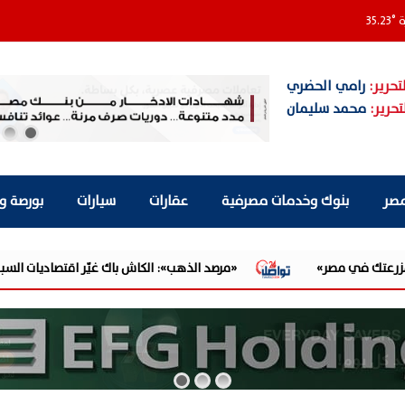
ة
°
35.23
تحرير:
رامي الحضري
تحرير:
محمد سليمان
مصر
بنوك وخدمات مصرفية
عقارات
سيارات
بورصة و
«مرصد الذهب»: الكاش باك غيّر اقتصاديات السبيكة في م