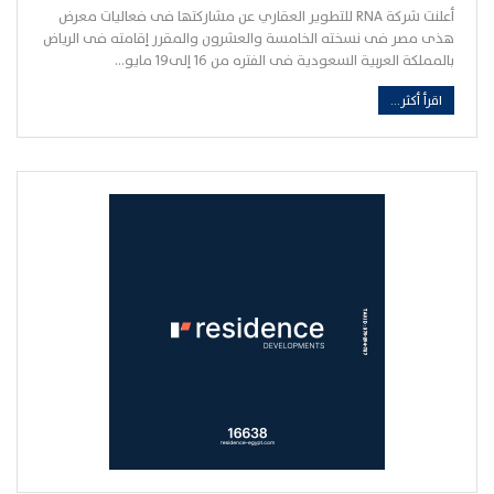
أعلنت شركة RNA للتطوير العقاري عن مشاركتها فى فعاليات معرض
هذى مصر فى نسخته الخامسة والعشرون والمقرر إقامته فى الرياض
بالمملكة العربية السعودية فى الفتره من ١٦ إلى١٩ مايو…
اقرأ أكثر...