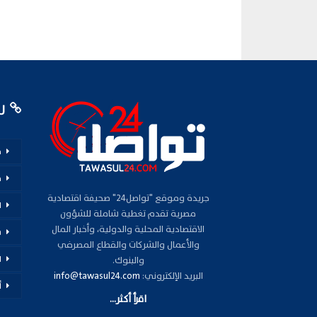
رو
م
ف
جريدة وموقع "تواصل24" صحيفة اقتصادية
ا
مصرية تقدم تغطية شاملة للشؤون
الاقتصادية المحلية والدولية، وأخبار المال
س
والأعمال والشركات والقطاع المصرفي
ا
والبنوك.
البريد الإلكتروني:
info@tawasul24.com
أ
اقرأ أكثر...