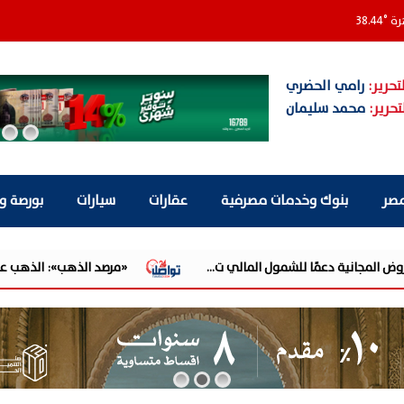
رة
°
38.44
تحرير:
رامي الحضري
تحرير:
محمد سليمان
مصر
بنوك وخدمات مصرفية
عقارات
سيارات
بورصة و
عمًا للشمول المالي ت...
«مرصد الذهب»: الذهب عند أعلى مستوى في 7 أسابيع.. والدولار يحد من انتقال المكاس