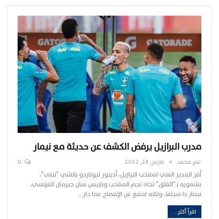
مدرب البرازيل يرفض الكشف عن حديثة مع نيمار
عمر محمد
مارس 24, 2022
0
أقر المدير الفني لمنتخب البرازيل، أدينور ليوناردو باتشي "تيتي"،
بشعوره بـ"القلق" تجاه نجم المنتخب وباريس سان جيرمان الفرنسي،
نيمار دا سيلفا، ولكنه امتنع عن الإفصاح عما دار…
اقرأ أكثر...