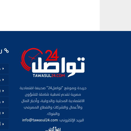
رو
م
ف
جريدة وموقع "تواصل24" صحيفة اقتصادية
ا
مصرية تقدم تغطية شاملة للشؤون
الاقتصادية المحلية والدولية، وأخبار المال
س
والأعمال والشركات والقطاع المصرفي
ا
والبنوك.
البريد الإلكتروني:
info@tawasul24.com
أ
اقرأ أكثر...