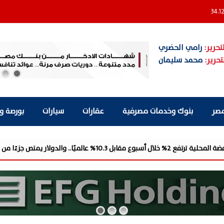
34.1
تحرير:
رامي الحضري
تحرير:
محمد سليمان
مصر
بنوك وخدمات مصرفية
عقارات
سيارات
بورصة و
ر يمتص جزءًا من مكاسب ا...