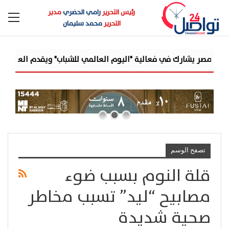
رئيس التحرير
رامي الحضري
مدير
التحرير
محمد سليمان
صر يشارك في فعالية "اليوم العالمي للشباب" ويقدم العديد من العرو
تصفح الوسم
قلة النوم بسبب ضوء
مصابيح “ليد” تسبب مخاطر
صحية شديدة