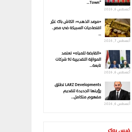
“Town…
أغسطس 6, 2026
«مرصد الذهب»: الكاش باك غيّر
اقتصاديات السبيكة في مصر..
…
أغسطس 7, 2026
«القابضة للمياه» تعتمد
الموازنة التقديرية لـ9 شركات
تابعة…
أغسطس 6, 2026
LARZ Developments تطلق
رؤيتها الجديدة لتقديم
مفهوم متكامل…
أغسطس 6, 2026
فيس بوك