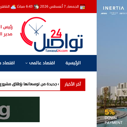
الجمعة, 7 أغسطس 2026
6:43 صباحًا
القاهر
رئيس ال
مدير ال
الرئيسية
اقتصاد عالمى
اقتصاد 
آخر الأخبار
مزايا تفتتح مرحلة جديدة من توسعاتها بإطلاق مشروع "Town Ten " بعرابى الجديدة بمدينة العبور