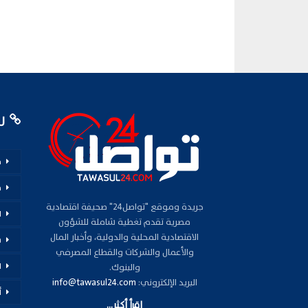
رو
م
ف
جريدة وموقع "تواصل24" صحيفة اقتصادية
ا
مصرية تقدم تغطية شاملة للشؤون
الاقتصادية المحلية والدولية، وأخبار المال
س
والأعمال والشركات والقطاع المصرفي
ا
والبنوك.
البريد الإلكتروني:
info@tawasul24.com
أ
اقرأ أكثر...