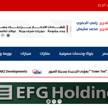
ة
°
25.23
تحرير:
رامي الحضري
تحرير:
محمد سليمان
مصر
بنوك وخدمات مصرفية
عقارات
سيارات
بورصة و
LARZ Developments تطلق رؤيتها الجديدة لتقديم مفهوم متكامل للتطوير العقاري في مصر