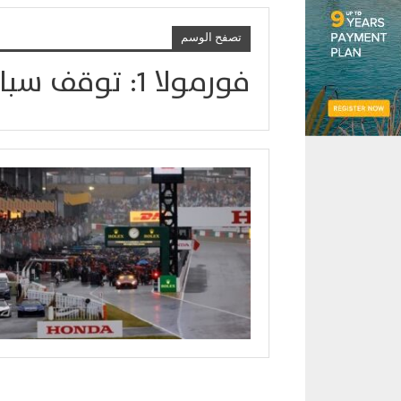
تصفح الوسم
فورمولا 1: توقف سباق اليابان بسبب الأمطار