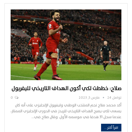
صلاح: خططت لكي أكون الهداف التاريخي لليفربول
تواصل 24
مارس 5, 2023
0
أكد محمد صلاح نجم المنتخب الوطني وليفربول الإنجليزي على أنه كان
يسعى لكي يصبح الهداف التاريخي للريدز في الدوري الإنجليزي الممتاز،
عندما سجل 31 هدفا في موسمه الأول. وقال صلاح في…
اقرأ أكثر...