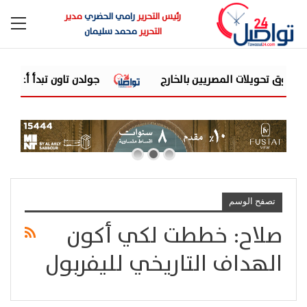
رئيس التحرير
رامي الحضري
مدير
التحرير
محمد سليمان
حويلات المصريين بالخارج
جولدن تاون تبدأ أعمال الإنشاءات بمشروع «GT Business City» بالتزامن مع ط
تصفح الوسم
صلاح: خططت لكي أكون
الهداف التاريخي لليفربول