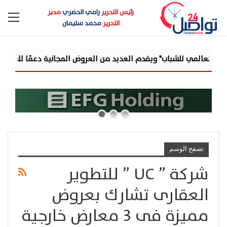
رئيس التحرير
رامي الحضري
مدير
التحرير
محمد سليمان
المي للشباب" ويقدم العديد من العروض المجانية دعمًا للشمول المال
تصفح الوسم
شركة ” UC ” للتطوير
العقارى تشارك بعروض
مميزة فى ٣ معارض خارجية