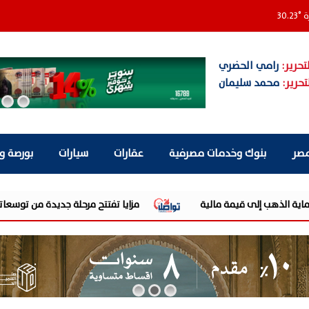
ة
°
30.23
تحرير:
رامي الحضري
تحرير:
محمد سليمان
مصر
بنوك وخدمات مصرفية
عقارات
سيارات
بورصة و
ب إلى قيمة مالية
مزايا تفتتح مرحلة جديدة من توسعاتها بإطلاق مشروع "Town Ten " بعرابى الجديدة