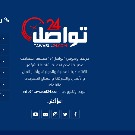
رو
م
ف
جريدة وموقع "تواصل24" صحيفة اقتصادية
ا
مصرية تقدم تغطية شاملة للشؤون
الاقتصادية المحلية والدولية، وأخبار المال
س
والأعمال والشركات والقطاع المصرفي
ا
والبنوك.
البريد الإلكتروني:
info@tawasul24.com
أ
اقرأ أكثر...