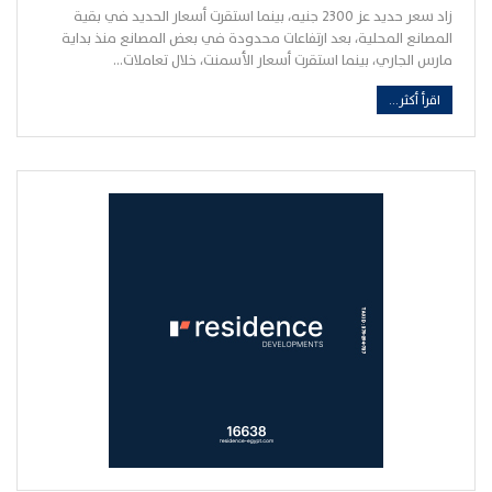
زاد سعر حديد عز 2300 جنيه، بينما استقرت أسعار الحديد في بقية
المصانع المحلية، بعد ارتفاعات محدودة في بعض المصانع منذ بداية
مارس الجاري، بينما استقرت أسعار الأسمنت، خلال تعاملات…
اقرأ أكثر...