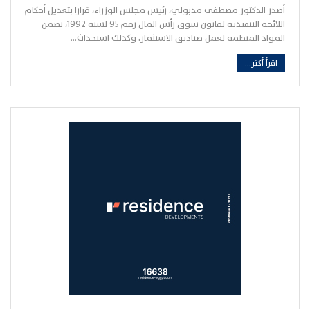
أصدر الدكتور مصطفى مدبولي، رئيس مجلس الوزراء، قرارا بتعديل أحكام
اللائحة التنفيذية لقانون سوق رأس المال رقم ٩٥ لسنة ١٩٩٢، تضمن
المواد المنظمة لعمل صناديق الاستثمار، وكذلك استحداث…
اقرأ أكثر...