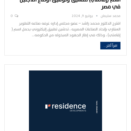
في مصر
محمد سليمان
يوليو 9, 2024
0
اقترح الدكتور محمد راشد – عضو مجلس إداره غرفه صناعه التطوير
العقاري بإتحاد الصناعات المصريه ، تدشين تطبيق إليكتروني يحمل اسم (
إقامتي) ، وذلك في إطار الجهود المبذوله من الحكومه…
اقرأ أكثر...