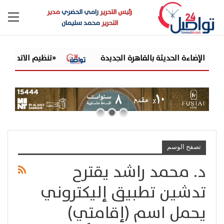
رئيس التحرير
رامي الحضري
مدير
التحرير
محمد سليمان
«تنظيم الاتصالات» يح
تصفح الوسم
د. محمد راشد يقترح
تدشين تطبيق إليكتروني
يحمل اسم (إقامتي)