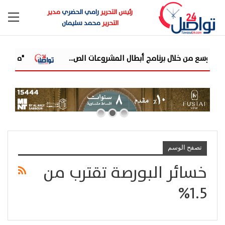
رئيس التحرير
رامي الحضري
مدير
التحرير
محمد سليمان
"مون ميديا" ت
تصفح الوسم
خسائر البورصة تقترب من
1.5%