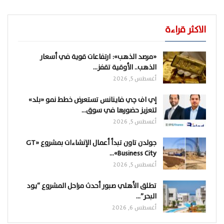
الاكثر قراءة
«مرصد الذهب»: ارتفاعات قوية في أسعار
الذهب.. الأوقية تقفز…
أغسطس 5, 2026
إي اف چي فاينانس تستعرض خطط نمو «بلد»
لتعزيز حضورها في سوق…
أغسطس 5, 2026
جولدن تاون تبدأ أعمال الإنشاءات بمشروع «GT
Business City»…
أغسطس 5, 2026
تطلق الأهلي صبور أحدث مراحل المشروع “يود
البحر”…
أغسطس 6, 2026