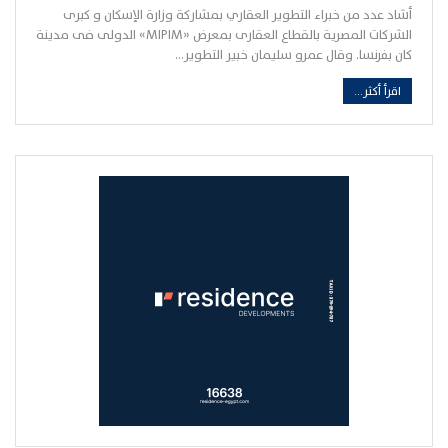
أشاد عدد من خبراء التطوير العقاري بمشاركة وزارة الإسكان و كبرى
الشركات المصرية بالقطاع العقارى بمعرض «MIPIM» الدولى فى مدينة
كان بفرنسا. وقال عمرو سليمان خبير التطوير…
اقرأ أكثر...