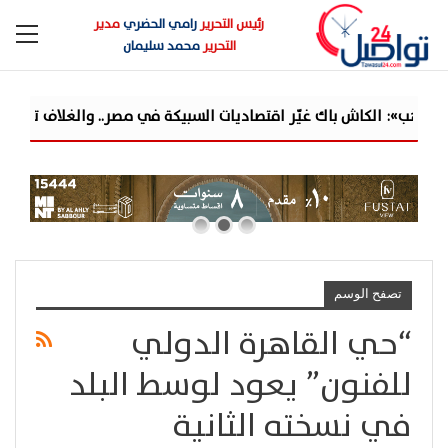
رئيس التحرير
رامي الحضري
مدير
التحرير
محمد سليمان
ب»: الكاش باك غيّر اقتصاديات السبيكة في مصر.. والغلاف تحول من ح
تصفح الوسم
“حي القاهرة الدولي
للفنون” يعود لوسط البلد
في نسخته الثانية