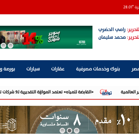
رة
°
28.01
تحرير:
رامي الحضري
تحرير:
محمد سليمان
مصر
بنوك وخدمات مصرفية
عقارات
سيارات
بورصة و
«القابضة للمياه» تعتمد الموازنة التقديرية لـ9 شركات تابعة للعام المالي 2026/2027