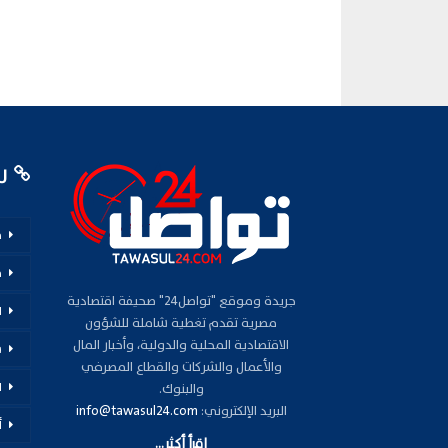
رو
م
ف
جريدة وموقع "تواصل24" صحيفة اقتصادية
ا
مصرية تقدم تغطية شاملة للشؤون
الاقتصادية المحلية والدولية، وأخبار المال
س
والأعمال والشركات والقطاع المصرفي
ا
والبنوك.
البريد الإلكتروني:
info@tawasul24.com
أ
اقرأ أكثر...