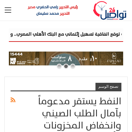
رئيس التحرير
رامي الحضري
مدير
التحرير
محمد سليمان
ع اتفاقية تسهيل إئتماني مع البنك الأهلي المصري... وتستهدف محفظة تمويلية 
تصفح الوسم
النفط يستقر مدعوماً
بآمال الطلب الصيني
وانخفاض المخزونات