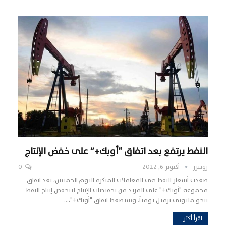
النفط يرتفع بعد اتفاق “أوبك+” على خفض الإنتاج
رويترز
أكتوبر 6, 2022
0
صعدت أسعار النفط في المعاملات المبكرة اليوم الخميس، بعد اتفاق
مجموعة "أوبك+" على المزيد من تخفيضات الإنتاج لينخفض إنتاج النفط
بنحو مليوني برميل يومياً. وسيضغط اتفاق "أوبك+"،…
اقرأ أكثر...