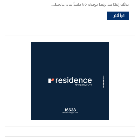
قائلة إنها قد ترتبط بوفاة 66 طفلاً في غامبيا.…
اقرأ أكثر...