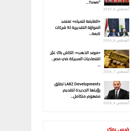
“Town…
أغسطس 6, 2026
«القابضة للمياه» تعتمد
الموازنة التقديرية لـ9 شركات
تابعة…
أغسطس 6, 2026
«مرصد الذهب»: الكاش باك غيّر
اقتصاديات السبيكة في مصر..
…
أغسطس 7, 2026
LARZ Developments تطلق
رؤيتها الجديدة لتقديم
مفهوم متكامل…
أغسطس 6, 2026
فيس بوك