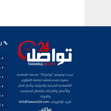
رو
م
ف
جريدة وموقع "تواصل24" صحيفة اقتصادية
ا
مصرية تقدم تغطية شاملة للشؤون
الاقتصادية المحلية والدولية، وأخبار المال
س
والأعمال والشركات والقطاع المصرفي
ا
والبنوك.
البريد الإلكتروني:
info@tawasul24.com
أ
اقرأ أكثر...