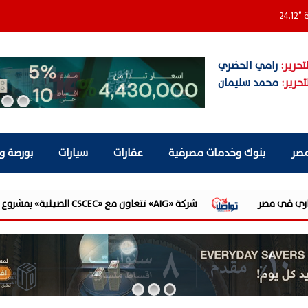
ة
°
24.12
تحرير:
رامي الحضري
تحرير:
محمد سليمان
مصر
بنوك وخدمات مصرفية
عقارات
سيارات
بورصة و
شركة «AIG» تتعاون مع «CSCEC الصينية» بمشروع «AI Tower» بأعلى المعايير العالمية