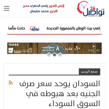
رئيس التحرير
رامي الحضري
مدير
التحرير
محمد سليمان
حادث مأساوي في منجم السكري.. وفا
تصفح الوسم
السودان يوحد سعر صرف
الجنيه بعد هبوطه في
السوق السوداء