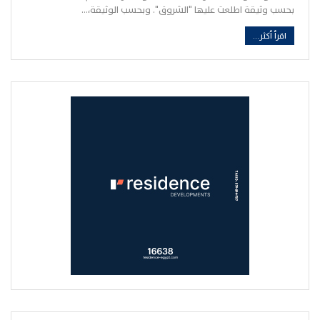
بحسب وثيقة اطلعت عليها "الشروق". وبحسب الوثيقة،…
اقرأ أكثر...