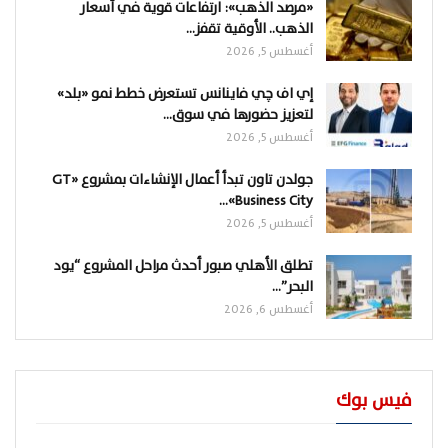
«مرصد الذهب»: ارتفاعات قوية في أسعار
الذهب.. الأوقية تقفز…
أغسطس 5, 2026
إي اف چي فاينانس تستعرض خطط نمو «بلد»
لتعزيز حضورها في سوق…
أغسطس 5, 2026
جولدن تاون تبدأ أعمال الإنشاءات بمشروع «GT
Business City»…
أغسطس 5, 2026
تطلق الأهلي صبور أحدث مراحل المشروع “يود
البحر”…
أغسطس 6, 2026
فيس بوك