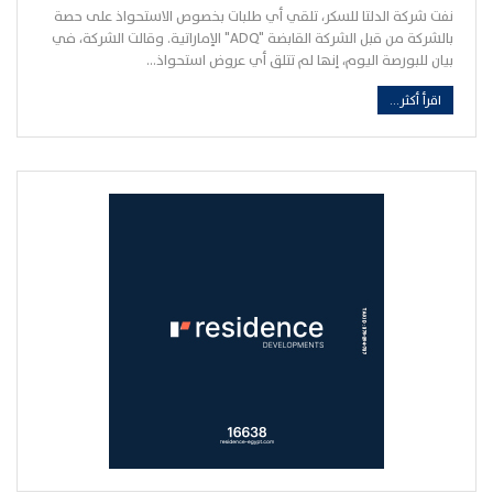
نفت شركة الدلتا للسكر، تلقي أي طلبات بخصوص الاستحواذ على حصة
بالشركة من قبل الشركة القابضة "ADQ" الإماراتية. وقالت الشركة، في
بيان للبورصة اليوم، إنها لم تتلق أي عروض استحواذ…
اقرأ أكثر...