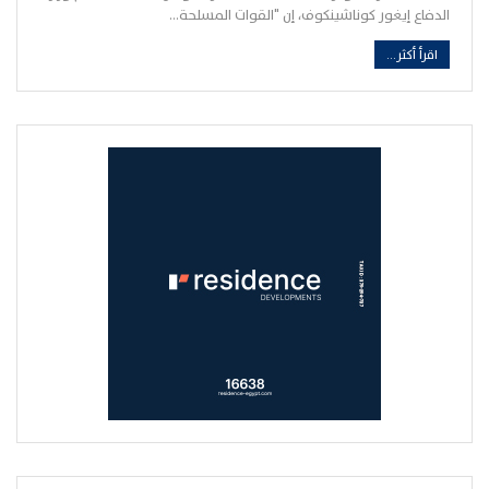
الدفاع إيغور كوناشينكوف، إن "القوات المسلحة…
اقرأ أكثر...