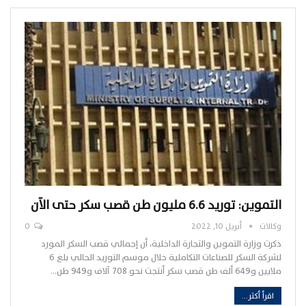
التموين: توريد 6.6 مليون طن قصب سكر حتى الآن
وكالات
أبريل 10, 2022
0
ذكرت وزارة التموين والتجارة الداخلية، أن إجمالي قصب السكر المورد
لشركة السكر للصناعات التكاملية خلال موسم التوريد الحالي بلغ 6
ملايين و649 ألف طن قصب سكر أنتجت نحو 708 آلاف و949 طن…
اقرأ أكثر...