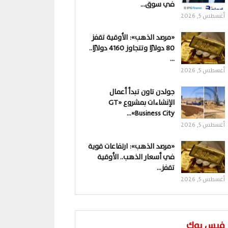
في سوق…
أغسطس 5, 2026
«مرصد الذهب»: الأوقية تقفز
80 دولارًا وتتجاوز 4160 دولارًا..
…
أغسطس 5, 2026
جولدن تاون تبدأ أعمال
الإنشاءات بمشروع «GT
Business City»…
أغسطس 5, 2026
«مرصد الذهب»: ارتفاعات قوية
في أسعار الذهب.. الأوقية
تقفز…
أغسطس 5, 2026
فيس بوك