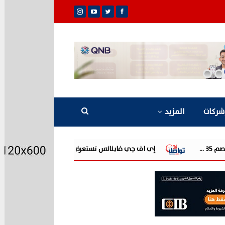
شركات
المزيد
إي اف چي فاينانس تستعرض خطط نمو «بلد» لتعزيز حضورها في سوق