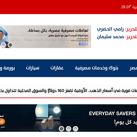
رة
°
28.01
تحرير:
رامي الحضري
تحرير:
محمد سليمان
مصر
بنوك وخدمات مصرفية
عقارات
سيارات
بورصة و
تقفز 160 دولارًا والسوق المحلية تتداول بخصم 35 ...