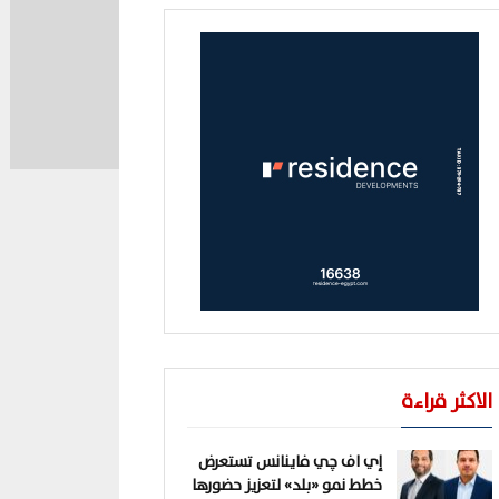
الاكثر قراءة
إي اف چي فاينانس تستعرض
خطط نمو «بلد» لتعزيز حضورها