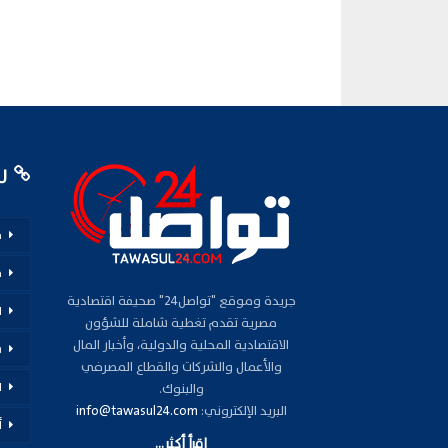
رو
م
ف
جريدة وموقع "تواصل24" صحيفة اقتصادية
ا
مصرية تقدم تغطية شاملة للشؤون
الاقتصادية المحلية والدولية، وأخبار المال
س
والأعمال والشركات والقطاع المصرفي
ا
والبنوك.
البريد الإلكتروني:
info@tawasul24.com
أ
اقرأ أكثر...