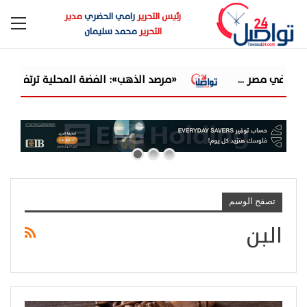
رئيس التحرير
رامي الحضري
مدير
التحرير
محمد سليمان
«مرصد الذهب»: الفضة المحلية ترتفع 2% خلال أسبوع مقابل 10.3% عالميًا.. والدولار يمتص جزءًا من مكاسب ا...
تصفح الوسم
البن