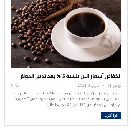
انخفاض أسعار البن بنسبة 15% بعد تدبير الدولار
تواصل 24
مارس 8, 2024
0
أعلن حسن فوزي رئيس شعبة البن بغرفة القاهرة التجارية، انخفاض في
اسعار البن بنسبة 15 بقيمة 80 جنيها تقريبا في الكليو. وقال ” فوزي”
إن كيلو البن انخفض من 480 الي 400 جنيها حاليا…
اقرأ أكثر...