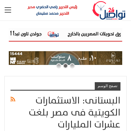
رئيس التحرير
رامي الحضري
مدير
التحرير
محمد سليمان
تحويلات المصريين بالخارج
جولدن تاون تبدأ أعمال الإنشاءات بمشروع «GT Business City» بالتزامن مع 
تصفح الوسم
البستانى: الاستثمارات
الكويتية فى مصر بلغت
عشرات المليارات