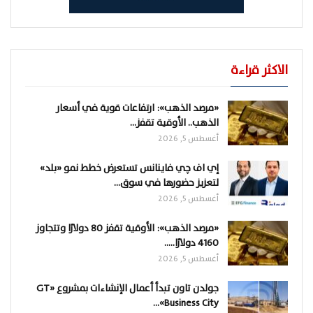
الاكثر قراءة
«مرصد الذهب»: ارتفاعات قوية في أسعار
الذهب.. الأوقية تقفز…
أغسطس 5, 2026
إي اف چي فاينانس تستعرض خطط نمو «بلد»
لتعزيز حضورها في سوق…
أغسطس 5, 2026
«مرصد الذهب»: الأوقية تقفز 80 دولارًا وتتجاوز
4160 دولارًا..…
أغسطس 5, 2026
جولدن تاون تبدأ أعمال الإنشاءات بمشروع «GT
Business City»…