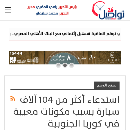
رئيس التحرير
رامي الحضري
مدير
التحرير
محمد سليمان
قع اتفاقية تسهيل إئتماني مع البنك الأهلي المصري... وتستهدف محفظة تمويلية
تصفح الوسم
استدعاء أكثر من 104 آلاف
سيارة بسبب مكونات معيبة
في كوريا الجنوبية