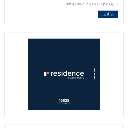
بسبب مكونات معيبة. ونقلت وكالة…
اقرأ أكثر...