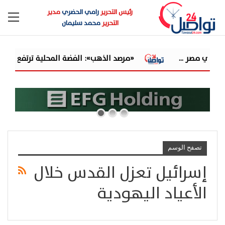
رئيس التحرير
رامي الحضري
مدير
التحرير
محمد سليمان
«مرصد الذهب»: الفضة المحلية ترتفع 2% خلال أسبوع مقابل 10.3% عالميًا.. والدولار يمتص جزءًا من مكاسب ا...
تصفح الوسم
إسرائيل تعزل القدس خلال
الأعياد اليهودية