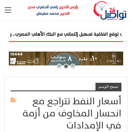
رئيس التحرير
رامي الحضري
مدير
التحرير
محمد سليمان
قع اتفاقية تسهيل إئتماني مع البنك الأهلي المصري... وتستهدف محفظة تمويلية
تصفح الوسم
أسعار النفط تتراجع مع
انحسار المخاوف من أزمة
في الإمدادات