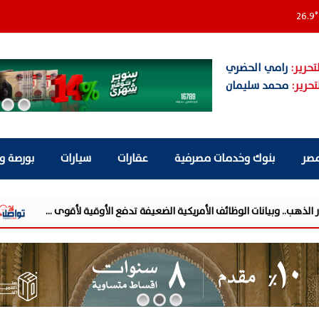
26.9
°
تحرير:
رامي الحضري
تحرير:
محمد سليمان
مصر
بنوك وخدمات مصرفية
عقارات
سيارات
بورصة و
جمعية الخبراء: 5 مميزا