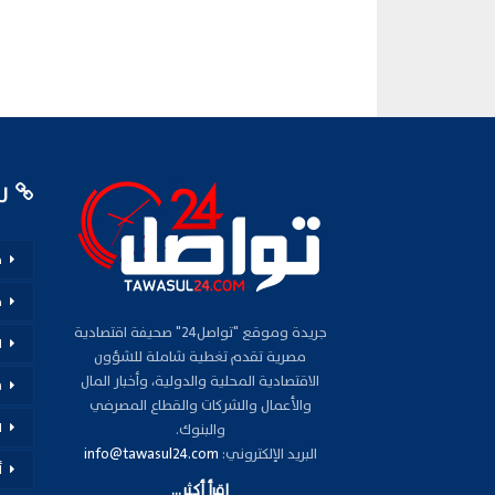
رو
م
ف
جريدة وموقع "تواصل24" صحيفة اقتصادية
ا
مصرية تقدم تغطية شاملة للشؤون
الاقتصادية المحلية والدولية، وأخبار المال
س
والأعمال والشركات والقطاع المصرفي
ا
والبنوك.
البريد الإلكتروني:
info@tawasul24.com
أ
اقرأ أكثر...