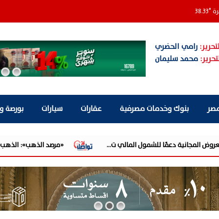
رة
°
38.33
تحرير:
رامي الحضري
تحرير:
محمد سليمان
مصر
بنوك وخدمات مصرفية
عقارات
سيارات
بورصة و
ة دعمًا للشمول المالي ت...
«مرصد الذهب»: الذهب عند أعلى مستوى في 7 أسابيع.. والدولار يحد من انتقال 