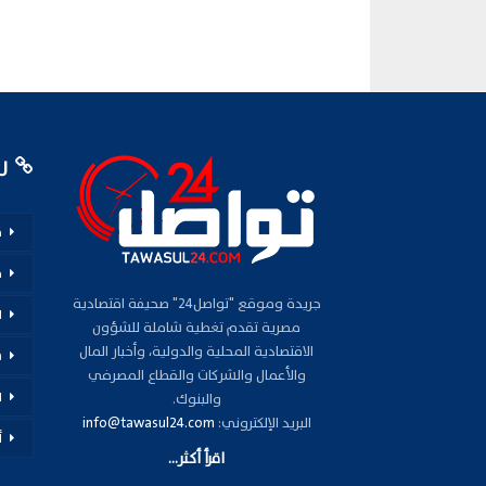
رو
م
ف
جريدة وموقع "تواصل24" صحيفة اقتصادية
ا
مصرية تقدم تغطية شاملة للشؤون
الاقتصادية المحلية والدولية، وأخبار المال
س
والأعمال والشركات والقطاع المصرفي
ا
والبنوك.
البريد الإلكتروني:
info@tawasul24.com
أ
اقرأ أكثر...