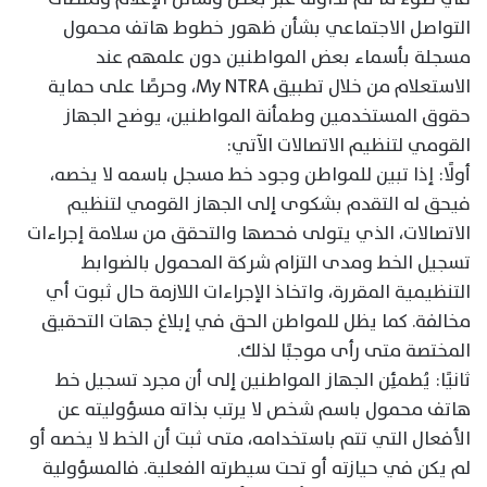
التواصل الاجتماعي بشأن ظهور خطوط هاتف محمول
مسجلة بأسماء بعض المواطنين دون علمهم عند
الاستعلام من خلال تطبيق My NTRA، وحرصًا على حماية
حقوق المستخدمين وطمأنة المواطنين، يوضح الجهاز
القومي لتنظيم الاتصالات الآتي:
أولًا: إذا تبين للمواطن وجود خط مسجل باسمه لا يخصه،
فيحق له التقدم بشكوى إلى الجهاز القومي لتنظيم
الاتصالات، الذي يتولى فحصها والتحقق من سلامة إجراءات
تسجيل الخط ومدى التزام شركة المحمول بالضوابط
التنظيمية المقررة، واتخاذ الإجراءات اللازمة حال ثبوت أي
مخالفة. كما يظل للمواطن الحق في إبلاغ جهات التحقيق
المختصة متى رأى موجبًا لذلك.
ثانيًا: يُطمئِن الجهاز المواطنين إلى أن مجرد تسجيل خط
هاتف محمول باسم شخص لا يرتب بذاته مسؤوليته عن
الأفعال التي تتم باستخدامه، متى ثبت أن الخط لا يخصه أو
لم يكن في حيازته أو تحت سيطرته الفعلية. فالمسؤولية