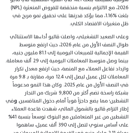
2026، مع الالتزام بنسبة منخفضة للقروض المتعثرة (NPL)
بلغت %1.16، مما يؤكد قدرتها على تحقيق نمو مربح في
ظل متغيرات الاقتصاد الكلي.
وعلى الصعيد التشغيلي، واصلت ڤاليو أداءها الاستثنائي
طوال النصف الأول من عام 2026، حيث ارتفع متوسط
القيمة الإجمالية للمبيعات اليومية إلى 81.1 مليون جنيه،
بينما وصل متوسط المعاملات اليومية إلى 29 ألف معاملة.
وازداد تفاعل العملاء مع المنصة، حيث ارتفع معدل تكرار
المعاملات لكل عميل ليصل إلى 12.4 مرة، مقارنة بـ 9.8 مرة
في النصف الأول من عام 2025. وكان هذا النمو مدعوماً
بشبكة راسخة تضم أكثر من 9,800 شريك من التجار
النشطين؛ مما يضع حاجزاً قوياً أمام دخول المنافسين.
و
في
إطار التزام ڤاليو بالشمول المالي، شهدت قاعدة العملاء
النشطين من غير المتعاملين مع البنوك توسعاً بنسبة 41%
على أساس سنوي لتصل إلى 390 ألف عميل، ساهموا
بمبلغ 2.11 مليار جنيه في القيمة الإجمالية للمبيعات من