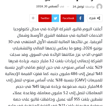
في
أغسطس 10, 2026
بواسطة
تواصل 24
شارك
Facebook
Twitter
أعلنت اليوم ڤاليو، الشركة الرائدة في مجال تكنولوجيا
الخدمات المالية في منطقة الشرق الأوسط وشمال
أفريقيا، عن نتائجها المالية للنصف الأول المنتهي في 30
يونيو 2026، وهو ما يعكس زخمها المالي والتشغيلي
القوي الذي عزز مكانتها الرائدة في السوق. وقد سجلت
الشركة إجمالي إيرادات بلغت 3.2 مليار جنيه، بزيادة قدرها
29% على أساس سنوي، في حين ارتفع صافي الربح بنسبة
43% ليصل إلى 486 مليون جنيه. كما قفزت القيمة الإجمالية
للمبيعات (GMV) بنسبة 38% على أساس سنوي لتصل إلى
14.6مليار جنيه، مدفوعة بزيادة قدرها 45% في حجم
المعاملات لتصل إلى 5.2 مليون معاملة، وقاعدة عملاء
نشطين بلغت 955 ألف عميل. وحافظت ڤاليو على حصة
سوقية مهيمنة بلغت 21% في الفترة المنتهية في مايو