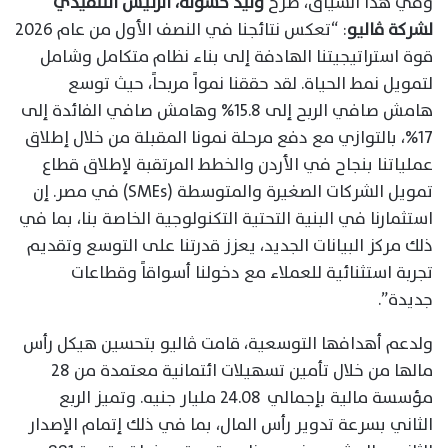
وفي هذا السياق، صرح
وليد حسونة، الرئيس التنفيذي
لشركة ڤاليو
: “تعكس نتائجنا في النصف الأول من عام 2026
قوة استراتيجيتنا الهادفة إلى بناء نظام متكامل وشامل
لتمويل نمط الحياة. لقد حققنا نمواً مربحاً، حيث توسع
هامش صافي الربح إلى 15.8% وهامش صافي الفائدة إلى
17%، بالتوازي مع دفع مرحلة نمونا المقبلة من خلال إطلاق
عملياتنا بنجاح في الأردن والخطط المرتقبة لإطلاق قطاع
تمويل الشركات الصغيرة والمتوسطة (SMEs) في مصر. إن
استثمارنا في البنية التحتية التكنولوجية الخاصة بنا، بما في
ذلك مركز البيانات الجديد، يعزز قدرتنا على التوسع وتقديم
تجربة استثنائية للعملاء مع دخولنا أسواقاً وقطاعات
جديدة”.
ولدعم أهدافها التوسعية، قامت ڤاليو بتحسين هيكل رأس
مالها من خلال تأمين تسهيلات ائتمانية معتمدة من 28
مؤسسة مالية بإجمالي 24.08 مليار جنيه. وتميز الربع
الثاني بسرعة تدوير رأس المال، بما في ذلك إتمام الإصدار