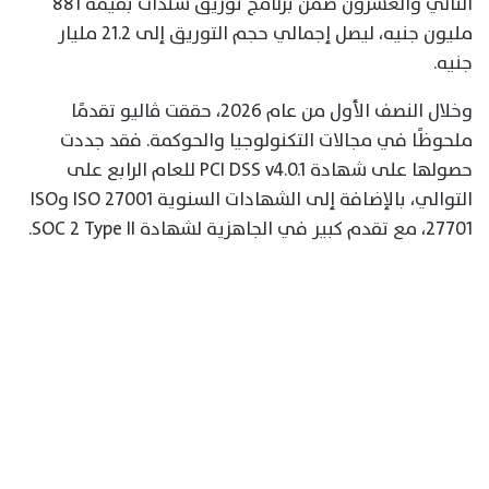
الثاني والعشرون ضمن برنامج توريق سندات بقيمة 881
مليون جنيه، ليصل إجمالي حجم التوريق إلى 21.2 مليار
جنيه.
وخلال النصف الأول من عام 2026، حققت ڤاليو تقدمًا
ملحوظًا في مجالات التكنولوجيا والحوكمة. فقد جددت
حصولها على شهادة PCI DSS v4.0.1 للعام الرابع على
التوالي، بالإضافة إلى الشهادات السنوية ISO 27001 وISO
27701، مع تقدم كبير في الجاهزية لشهادة SOC 2 Type II.