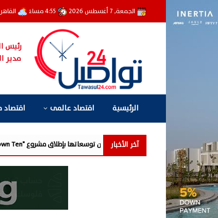
الجمعة, 7 أغسطس 2026
4:55 مساءً
القاهر
رئيس ال
مدير ال
الرئيسية
اقتصاد عالمى
اقتصاد 
آخر الأخبار
جديدة من توسعاتها بإطلاق مشروع "Town Ten " بعرابى الجديدة بمدينة العبور