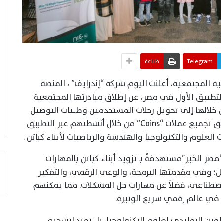
Telegram
طباعة
المجتمعية، أعلنت اليوم شركة “إندرايف” ، المنصة
التطبيق الأول في مصر، عن إطلاق مبادرتها المجتمعية
خلالها إلى تحويل رحلات المستخدمين وطلبات التوصيل
يوميًا حيث تتيح المبادرة لمستخدمي التطبيق تجميع عملات “Coins” من خلال أنشطتهم عبر التطبيق
العلوم والتكنولوجيا والهندسة والرياضيات لأبناء كباتن .
ر الخير”مستهدفةً بـ تزويد أبناء كباتن بالمهارات
؛ وفي مقدمتها البرمجة، والوعي الرقمي، والتفكير
لاصطناعي، فضلاً عن مهارات حل المشكلات. مما يمكنهم
 في عالم رقمي سريع الوتيرة.
تلقين التقليدي لعلوم التكنولوجيا، بل تمتد لتشجيع