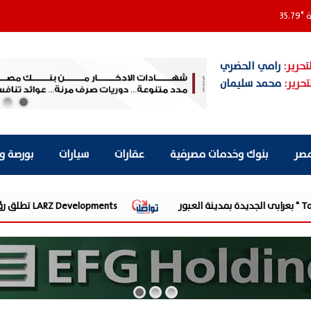
ة
°
35.79
تحرير:
رامي الحضري
تحرير:
محمد سليمان
مصر
بنوك وخدمات مصرفية
عقارات
سيارات
بورصة و
LARZ Developments تطلق رؤيتها الجديدة لتقديم مفهوم متكامل للتطوير العقاري في مصر