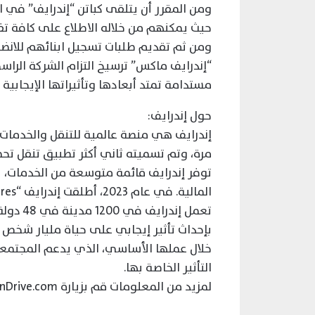
ومن المقرر أن يتلقى كباتن “إندرايف” في ال
حيث يمكنهم من خلاله الاطلاع على كافة تف
ومن ثم تقديم طلبات تسجيل ابنائهم للانضم
“إندرايف ماكس” ترسيخ التزام الشركة الرا
مستدامة تمتد أبعادها وتأثيراتها الإيجابية
حول إندرايف:
مرة، وتم تسميته ثاني أكثر تطبيق تنقل تحميل
توفر إندرايف قائمة متوسعة من الخدمات، ب
المالية. في عام 2023، أطلقت إندرايف “New Ventures”، وهي ذراع للمشاريع والاستحواذ والدمج.
تعمل إن
خلال عملها الأساسي، الذي يدعم المجتمعات
التأثير الخاصة بها.
لمزيد من المعلومات قم بزيارة www.inDrive.com