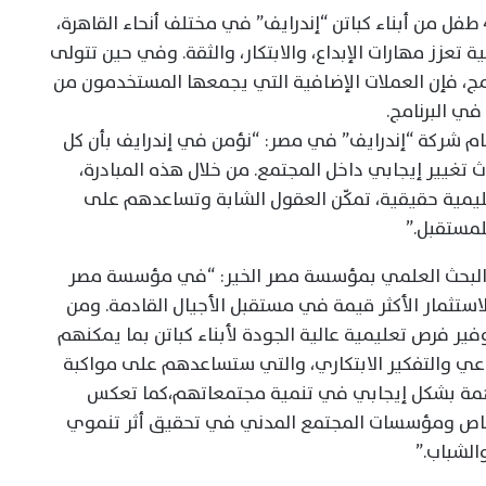
ومن المتوقع أن تستقطب المبادرة نحو 400 طفل من أبناء كباتن “إندرايف” في مختلف أنحاء القاهرة،
 تعزز مهارات الإبداع، والابتكار، والثقة. وفي حين تتولى
نامج، فإن العملات الإضافية التي يجمعها المستخدمون من
ي البرنامج.
ام شركة “إندرايف” في مصر: “نؤمن في إندرايف بأن كل
غيير إيجابي داخل المجتمع. من خلال هذه المبادرة،
مية حقيقية، تمكّن العقول الشابة وتساعدهم على
لمستقبل.”
ع البحث العلمي بمؤسسة مصر الخير: “في مؤسسة مصر
لاستثمار الأكثر قيمة في مستقبل الأجيال القادمة. ومن
ع inDrive، نهدف إلى توفير فرص تعليمية عالية الجودة لأبناء كباتن بما يمكنهم
اعي والتفكير الابتكاري، والتي ستساعدهم على مواكبة
مة بشكل إيجابي في تنمية مجتمعاتهم،كما تعكس
الخاص ومؤسسات المجتمع المدني في تحقيق أثر تنموي
الشباب.”