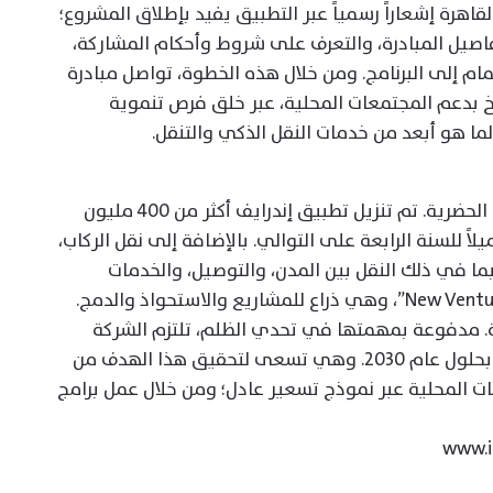
قاهرة إشعاراً رسمياً عبر التطبيق يفيد بإطلاق المشروع؛
اصيل المبادرة، والتعرف على شروط وأحكام المشاركة،
ام إلى البرنامج. ومن خلال هذه الخطوة، تواصل مبادرة
سخ بدعم المجتمعات المحلية، عبر خلق فرص تنموية
 لما هو أبعد من خدمات النقل الذكي والتنقل.
إندرايف هي منصة عالمية للتنقل والخدمات الحضرية. تم تنزيل تطبيق إندرايف أكثر من 400 مليون
اً للسنة الرابعة على التوالي. بالإضافة إلى نقل الركاب،
ما في ذلك النقل بين المدن، والتوصيل، والخدمات
درايف في 1200 مدينة في 48 دولة. مدفوعة بمهمتها في تحدي الظلم، تلتزم الشركة
بإحداث تأثير إيجابي على حياة مليار شخص بحلول عام 2030. وهي تسعى لتحقيق هذا الهدف من
 المحلية عبر نموذج تسعير عادل؛ ومن خلال عمل برامج