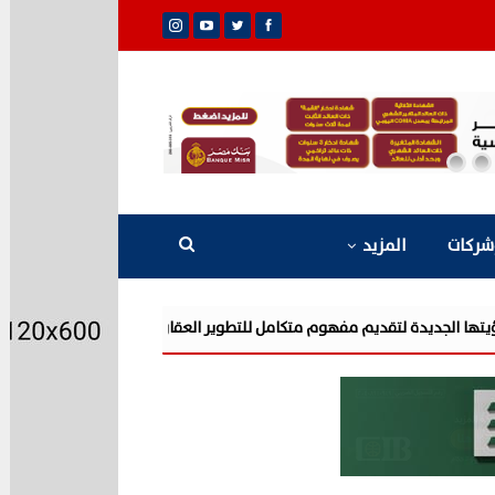
شركات
المزيد
شركة «AIG» تتعاون مع «CSCEC الصينية» بمشروع «AI Tower» بأعلى المعايير العالمية