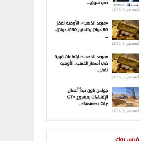
في سوق…
أغسطس 5, 2026
«مرصد الذهب»: الأوقية تقفز
80 دولارًا وتتجاوز 4160 دولارًا..
…
أغسطس 5, 2026
«مرصد الذهب»: ارتفاعات قوية
في أسعار الذهب.. الأوقية
تقفز…
أغسطس 5, 2026
جولدن تاون تبدأ أعمال
الإنشاءات بمشروع «GT
Business City»…
أغسطس 5, 2026
فيس بوك