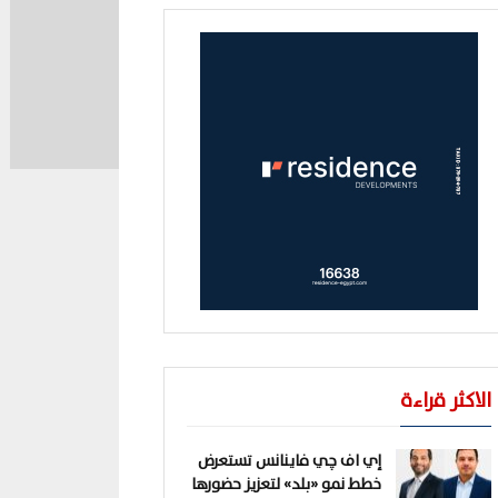
الاكثر قراءة
إي اف چي فاينانس تستعرض
خطط نمو «بلد» لتعزيز حضورها