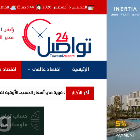
الخميس, 6 أغسطس 2026
3:44 صباحًا
القاه
رئيس ال
مدير ال
الرئيسية
اقتصاد عالمى
اقتصاد 
آخر الأخبار
عات قوية في أسعار الذهب.. الأوقية تقفز 160 دولارًا والسوق المحلية تتداول بخصم 35 ...