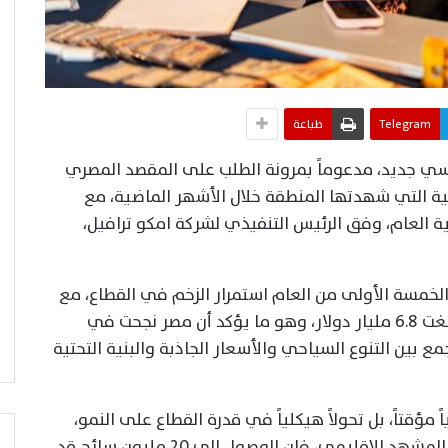
Telegram
طباعة
ي جديد، مدعوماً بمرونة الطلب على المقصد المصري
 التي شهدتها المنطقة خلال الأشهر الماضية، مع
مليون سائح بنهاية العام، وفق الرئيس التنفيذي لشركة امكو ترافيل،
لخمسة الأولى من العام استمرار الزخم في القطاع، مع
استقبال 7.5 مليون سائح وتحقيق إيرادات بلغت 6.8 مليار دولار، وهو ما يؤكد أن مصر نجحت في
بين التنوع السياحي والأسعار الجاذبة والبنية التحتية
مؤقتاً، بل تحولاً هيكلياً في قدرة القطاع على النمو،
وإذا استمرت معدلات الطلب الحالية وتحسن المشهد الإقليمي، فإن الوصول إلى 20 مليون سائح قد