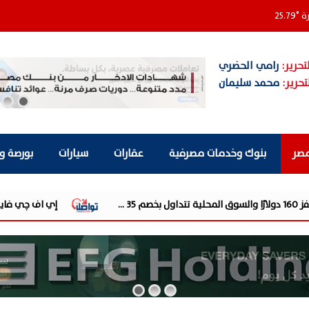
رة
°
25.79
تحرير:
رامي الحضري
تحرير:
محمد سليمان
مصر
بنوك وخدمات مصرفية
عقارات
سيارات
بورصة و
إي اف چي فاينانس تستعرض خطط نمو «بلد» ل