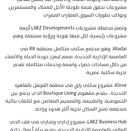
مشروعات تحقق قيمة طويلة الأجل للعملاء والمستثمرين،
وتواكب تطورات السوق العقاري المصري.
وتضم محفظة مشروعات LARZ Developments أربعة
مشروعات رئيسية، لكل منها هوية ورؤية مستقلة وهم
Madai، وهو مجتمع سكني متكامل بمنطقة R8 في
العاصمة الإدارية الجديدة، صمم ليعزز جودة الحياة والانتماء
من خلال مساحات خضراء واسعة وخدمات متكاملة تقدم
تجربة سكنية عصرية.
Klove، مشروع سكني راقٍ في منطقة القرنفل بالقاهرة
الجديدة ، يقدم مفهوم Boutique Living الذي يجمع بين
الخصوصية، والطبيعة، والتصميم المعاصر، مع كثافات بنائية
منخفضة تمنح السكان تجربة أكثر هدوءً وراحة.
LARZ Business Hub، مشروع إداري وتجاري في قلب الحي
المالي بالعاصمة الإدارية الجديدة، يقدم بيئة أعمال ذكية