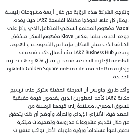
وتترجم الشركة هذه الرؤية من خلال أربعة مشروعات رئيسية
، يمثل كل منها نموذجا مختلفا لفلسفة LARZ حيث يقدم
Madai مفهوم المجتمع السكني المتكامل الذي يركز على
جودة الحياة ، بينما يعكس Klove مفهوم السكن منخفض
الكثافة الذي يمنح السكان مزيدا من الخصوصية والهدوء،
ويقدم LARZ Business Hub بيئة أعمال ذكية في قلب
العاصمة الإدارية الجديدة، في حين يمثل KOV وجهة تجارية
وإدارية متكاملة في قلب منطقة Golden Square بالقاهرة
الجديدة.
وأكد طارق جاويش أن المرحلة المقبلة ستركز على ترسيخ
مكانة LARZ كأحد المطورين الذين يقدمون قيمة حقيقية
للسوق المصري، مستندةً إلى قيمها الرصينة من
المصداقية، الألتزام، الإبداع، والجرأة. وأوضح أن ذلك يتحقق
من خلال تقديم مشروعات مدروسة وتصميمات مبتكرة
تحقق نمواً مستداماً ورؤية طويلة الأجل تواكب متغيرات