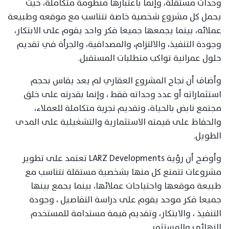
وحدات مستقلة، وإنما باعتبارها منظومة متكاملة، حيث
يحمل كل مشروع شخصية خاصة تتناسب مع موقعه وطبيعة
عملائه، بينما يجمعها جميعا فكر واحد يقوم على الابتكار،
وجودة التنفيذ، والالتزام، والمصداقية، والجرأة في تقديم
حلول عمرانية تواكب متطلبات المستقبل.
وأضاف أن نجاح المشروع العقاري لم يعد يقاس بحجم
استثماراته أو عدد وحداته فقط ، وإنما بقدرته على خلق
مجتمع نابض بالحياة، وتقديم تجربة متكاملة للعملاء،
والحفاظ على قيمته الاستثمارية والتشغيلية على المدى
الطويل.
وأوضح أن رؤية LARZ Developments تعتمد على تطوير
مشروعات تتمتع كل منها بشخصية مستقلة تتناسب مع
طبيعة موقعها واحتياجات عملائها، بينما يجمع بينها
جميعا فكر موحد يقوم على دراسة التفاصيل ، وجودة
التنفيذ ، والابتكار، وتقديم قيمة مستدامة للمستخدم
النهائي والمستثمر.