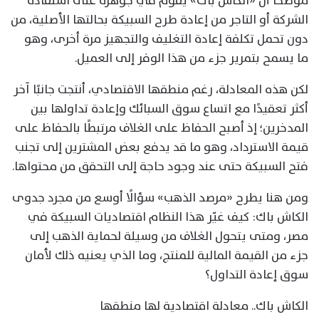
موضحًا أن «الكاش باك» يقوم في جوهره على استفادة
الشركة أو التاجر من إعادة طرح السبيكة بحالتها الأصلية، من
دون تحمل تكلفة إعادة التغليف والتجهيز مرة أخرى، وهو
ما يسمح بتمرير جزء من هذا الوفر إلى العميل.
لكن هذه المعادلة، رغم منطقها الاقتصادي، أنتجت جانبًا آخر
أكثر تعقيدًا مع اتساع سوق السبائك وإعادة تداولها بين
المدخرين؛ إذ أصبح الحفاظ على الغلاف مرتبطًا بالحفاظ على
قيمة الاسترداد، وهو ما قد يدفع بعض المشترين إلى تجنب
فتح السبيكة حتى عند وجود حاجة إلى التحقق من محتواها.
ومن هنا يطرح «مرصد الذهب» سؤالًا أوسع من مجرد جدوى
الكاش باك: كيف غيّر هذا النظام اقتصاديات السبيكة في
مصر، ومتى يتحول الغلاف من وسيلة لحماية الذهب إلى
جزء من القيمة المالية للمنتج، وما الذي يعنيه ذلك لأمان
سوق إعادة التداول؟
الكاش باك.. معادلة اقتصادية لها منطقها