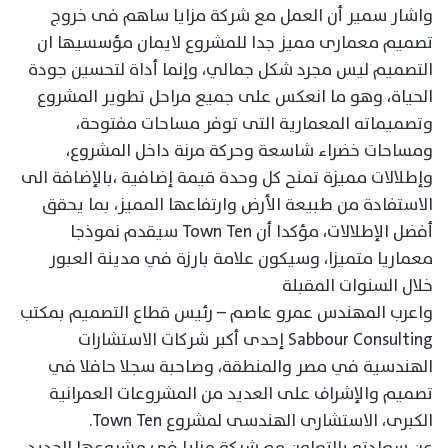
واشار سمير أن العمل مع شركة مزايا ساهم فى خروج
تصميم معمارى مميز جدا للمشروع لايمان مؤسسيها ان
التصميم ليس مجرد شكل جمالي، وإنما أداة لتحسين جودة
الحياة، وهو ما انعكس على جميع مراحل تطوير المشروع
وتصميماته المعمارية التى توفر مساحات مفتوحة،
ومساحات خضراء شاسعة وحركة مرنة داخل المشروع،
وإطلالات مميزة تمنح كل وحدة قيمة إضافية ،بالإضافة الى
الاستفادة من طبيعة الأرض وارتفاعها المميز، بما يحقق
أفضل الإطلالات، مؤكدا أن Town Ten سيقدم نموذجا
معماريا متميزا، وسيكون علامة بارزة في مدينة العبور
خلال السنوات المقبلة
واعرب المهندس عمرو عاصم – رئيس قطاع التصميم بمكتب
Sabbour Consulting إحدى أكبر شركات الاستشارات
الهندسية في مصر والمنطقة، وصاحبة سجلا حافلا في
تصميم والإشراف على العديد من المشروعات العمرانية
الكبرى، الاستشارى الهندسى لمشروع Town Ten.
عن سعادته بالتعاون مع شركة مزايا فى مشروعها الجديد