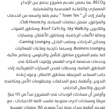
وRECO، بما يضمن تقديم مشروع يجمع بين الإبداع
المعماري والكفاءة الهندسية والتشغيلية.
وأشار إلى أن ” Town Ten ” يضم باقة واسعة من الخدمات
والمرافق، تشمل حمامات السباحة، والـClub House،
واللاجون، والـSky Walk، والـRoof Café، ومناطق الشواء،
وصالة الألعاب الرياضية، ومناطق الأطفال، ومسارات
ومخازن الدراجات، وملعب البادل، وGaming Lounge،
وBusiness Lounge، وسينما خارجية وقاعات للفعاليات.
كما يضم المشروع مناطق للتأمل والجلوس، وعناصر مائية،
وخدمات مخصصة لذوي الهمم، وإنترنت لاسلكيًا في
المناطق العامة، ومحطات لشحن السيارات الكهربائية، إلى
جانب المصاعد المرتبطة بمناطق الانتظار، وغرف إعادة
التدوير، وأنظمة جمع المخلفات، ومنظومات الأمن ومكافحة
الحريق والاتصال الداخلي.
وأوضح أن مساحات الوحدات في المشروع تبدأ من ١١٣ مترًا
مربعًا ومساحات اخرى متنوعة تناسب كافة الاحتياجات ، مع
تقديم أنظمة سداد مرنة تبدأ بمقدم 5%، وفترات تقسيط