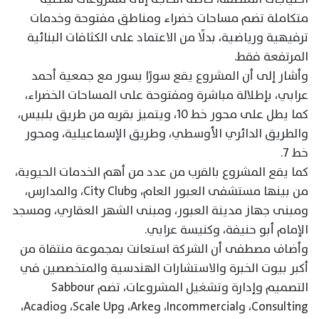
متكاملة تضم مساحات خضراء ومناطق مفتوحة وخدمات
ترفيهية ورياضية، بدلًا من الاعتماد على الكثافات البنائية
المرتفعة فقط.
وأشار إلى أن المشروع يقع سورًا بسور مع جمعية أحمد
عرابي، بإطلالة مباشرة ومفتوحة على المساحات الخضراء،
كما يطل على محور خط 10، ويتميز بقربه من طريق بلبيس،
والطريق الدائري الأوسطي، وطريق الإسماعيلية، ومحور
خط 7.
كما يقع المشروع بالقرب من عدد من أهم الخدمات الحيوية،
من بينها مستشفى العبور العام، وCity Club، والمدارس،
ومبنى جهاز مدينة العبور، ومبنى الشهر العقاري، ومسجد
الإمام أبو حنيفة، وكنيسة عرابي.
وأضاف مصطفى أن الشركة استعانت بمجموعة منتقاة من
أكبر بيوت الخبرة والاستشارات الهندسية والمتخصصين في
التصميم وإدارة وتشغيل المشروعات، تضم Sabbour
Consulting، وIncommercial، وArke، وScale Up، وAcadio،