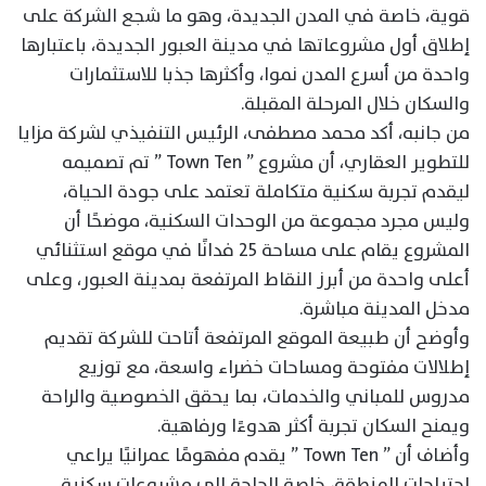
قوية، خاصة في المدن الجديدة، وهو ما شجع الشركة على
إطلاق أول مشروعاتها في مدينة العبور الجديدة، باعتبارها
واحدة من أسرع المدن نموا، وأكثرها جذبا للاستثمارات
والسكان خلال المرحلة المقبلة.
من جانبه، أكد محمد مصطفى، الرئيس التنفيذي لشركة مزايا
للتطوير العقاري، أن مشروع ” Town Ten ” تم تصميمه
ليقدم تجربة سكنية متكاملة تعتمد على جودة الحياة،
وليس مجرد مجموعة من الوحدات السكنية، موضحًا أن
المشروع يقام على مساحة 25 فدانًا في موقع استثنائي
أعلى واحدة من أبرز النقاط المرتفعة بمدينة العبور، وعلى
مدخل المدينة مباشرة.
وأوضح أن طبيعة الموقع المرتفعة أتاحت للشركة تقديم
إطلالات مفتوحة ومساحات خضراء واسعة، مع توزيع
مدروس للمباني والخدمات، بما يحقق الخصوصية والراحة
ويمنح السكان تجربة أكثر هدوءًا ورفاهية.
وأضاف أن ” Town Ten ” يقدم مفهومًا عمرانيًا يراعي
احتياجات المنطقة، خاصة الحاجة إلى مشروعات سكنية