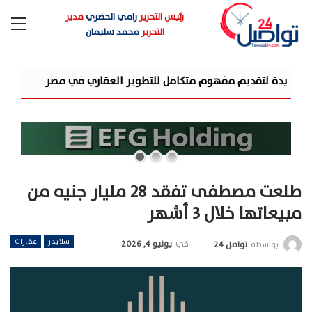
رئيس التحرير
رامي الحضري
مدير
التحرير
محمد سليمان
شركة «AIG» تتعاون مع «CSCEC الصينية» بمشروع «AI Tower» بأعلى المعايير العالمية
طلعت مصطفى تفقد 28 مليار جنيه من
مبيعاتها خلال 3 أشهر
سلايدر
عقارات
في
يونيو 4, 2026
بواسطة
تواصل 24