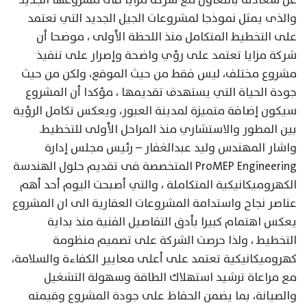
والذى يمثل نموذجا لمشروعات الجيل الجديد التي تعتمد
على التخطيط المتكامل منذ اللحظة الأولى ، موضحا أن
شركة مزايا تعتمد على رؤي واضحة وإصرار على تنفيذ
مشروع مختلف، ليس فقط من حيث الموقع، ولكن من حيث
جودة الحياة التي يستهدف تقديمها ، مؤكدا أن المشروع
سيكون إضافة متميزة لمدينة العبور، ويعكس تكامل الرؤية
بين المطور والاستشاري منذ المراحل الأولى للتخطيط.
واشار المهندس وليد عبدالغفار – رئيس مجلس إدارة
ProMEP Engineering المتخصصة فى تقديم حلول الهندسة
الكهروميكانيكية المتكاملة ، والتي أصبحت اليوم أحد أهم
عناصر نجاح واستدامة المشروعات العقارية الى ان المشروع
يعكس اهتمام كبيرا بأدق التفاصيل الفنية منذ بداية
التخطيط ، ولذا حرصت الشركة على تصميم منظومة
كهروميكانيكية تعتمد على أعلى معايير الكفاءة والسلامة،
مع مراعاة ترشيد استهلاك الطاقة وسهولة التشغيل
والصيانة، بما يضمن الحفاظ على جودة المشروع وقيمته