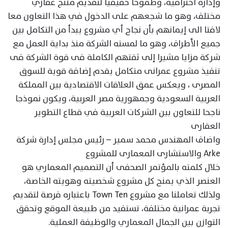
وإدارة احترافية، وطموحا حقيقيا لتقديم منتج عقاري
مختلف، وهو ما شجعهم على الدخول في هذا التعاون معا
لافتا الى إيمانهم بأن نجاح أي مشروع يبدأ من التكامل بين
جميع الأطراف، وهو ما لمسته الشركة منذ بداية العمل مع
شركة مزايا مشيرا إلى ثقتهم الكاملة فى قوة الشركة فى
تنفيذ مشروع عمرانى متكامل يقدم إضافة قوية للسوق
المصرى ، ويعكس عمق العلاقات الاقتصادية بين المملكة
العربية السعودية وجمهورية مصر العربية، ويكون نموذجا
ناجحا للتعاون بين الشركات العربية في قطاع التطوير
العقارى
واضاف المهندس محمد سمير – رئيس مجلس إدارة شركة
Arke والاستشارى المعمارى للمشروع
خلال كلمته بالمؤتمر الصحفى أن التصميم المعماري هو
العنصر الذي يمنح كل مشروع شخصيته وهويته الخاصة،
ولذلك تعاملنا مع مشروع Town Ten باعتباره فرصة لتقديم
تجربة عمرانية مختلفة، تستفيد من طبيعة الموقع وتحقق
التوازن بين الجمال المعماري والوظيفة العملية.