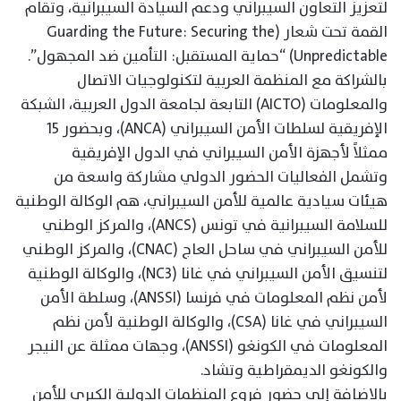
لتعزيز التعاون السيبراني ودعم السيادة السيبرانية، وتقام
القمة تحت شعار (Guarding the Future: Securing the
Unpredictable) “حماية المستقبل: التأمين ضد المجهول”.
بالشراكة مع المنظمة العربية لتكنولوجيات الاتصال
والمعلومات (AICTO) التابعة لجامعة الدول العربية، الشبكة
الإفريقية لسلطات الأمن السيبراني (ANCA)، وبحضور 15
ممثلاً لأجهزة الأمن السيبراني في الدول الإفريقية
وتشمل الفعاليات الحضور الدولي مشاركة واسعة من
هيئات سيادية عالمية للأمن السيبراني، هم الوكالة الوطنية
للسلامة السيبرانية في تونس (ANCS)، والمركز الوطني
للأمن السيبراني في ساحل العاج (CNAC)، والمركز الوطني
لتنسيق الأمن السيبراني في غانا (NC3)، والوكالة الوطنية
لأمن نظم المعلومات في فرنسا (ANSSI)، وسلطة الأمن
السيبراني في غانا (CSA)، والوكالة الوطنية لأمن نظم
المعلومات في الكونغو (ANSSI)، وجهات ممثلة عن النيجر
والكونغو الديمقراطية وتشاد.
بالاضافة إلي حضور فروع المنظمات الدولية الكبرى للأمن