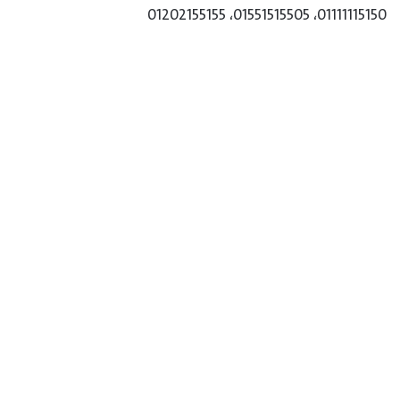
01111115150، 01551515505، 01202155155