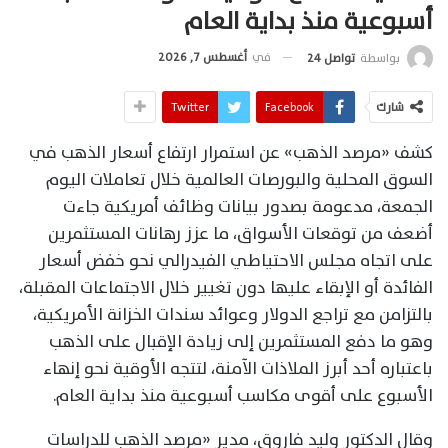
أسبوعية منذ بداية العام
في
أغسطس 7, 2026
بواسطة
تواصل 24
شارك
Facebook
Twitter
كشف «مرصد الذهب» عن استمرار ارتفاع أسعار الذهب في
السوق المحلية والبورصات العالمية خلال تعاملات اليوم
الجمعة، مدعومة بصدور بيانات وظائف أمريكية جاءت
أضعف من توقعات الأسواق، ما عزز رهانات المستثمرين
على اتجاه مجلس الاحتياطي الفيدرالي نحو خفض أسعار
الفائدة أو الإبقاء عليها دون تغيير خلال الاجتماعات المقبلة،
بالتزامن مع تراجع الدولار وعوائد سندات الخزانة الأمريكية،
وهو ما دفع المستثمرين إلى زيادة الإقبال على الذهب
باعتباره أحد أبرز الملاذات الآمنة، لتتجه الأوقية نحو إنهاء
الأسبوع على أقوى مكاسب أسبوعية منذ بداية العام.
وقال الدكتور وليد فاروق، مدير «مرصد الذهب للدراسات