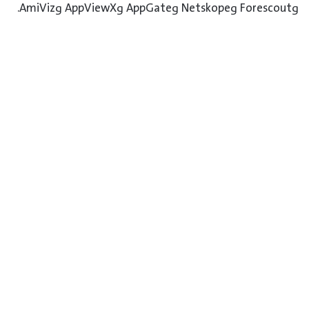
وForescout وNetskope وAppGate وAppViewX وAmiViz.