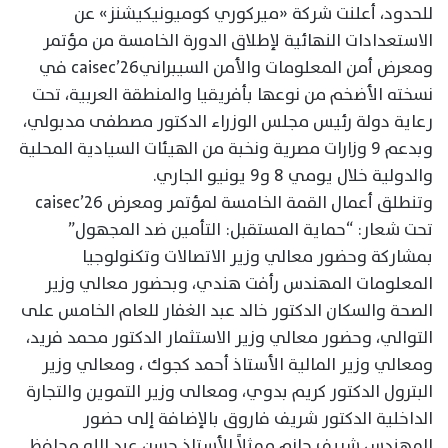
للحدود، أعلنت شركة «ميركوري كوميونيكيشنز» عن
الاستعدادات النهائية لإطلاق الدورة الخامسة من مؤتمر
ومعرض أمن المعلومات والأمن السيبرانيcaisec’26 في
نسخته الأضخم من نوعها بأفريقيا والمنطقة العربية، تحت
رعاية دولة رئيس مجلس الوزراء الدكتور مصطفى مدبولي،
وبدعم 9 وزارات مصرية ونخبة من الهيئات السيادية المحلية
والدولية خلال يومي 8 و9 يونيو الجاري.
وتنطلق أعمال القمة الخامسة لمؤتمر ومعرض caisec’26
تحت شعار: “حماية المستقبل: التأمين ضد المجهول”
بمشاركة وحضور معالي وزير الاتصالات وتكنولوجيا
المعلومات المهندس رأفت هندي، وبحضور معالي وزير
الصحة والسكان الدكتور خالد عبد الغفار للعام الخامس على
التوالي، وحضور معالي وزير الاستثمار الدكتور محمد فريد،
ومعالي وزير المالية الأستاذ أحمد كجوك ، ومعالي وزير
البترول الدكتور كريم بدوي، ومعالى وزير التموين والتجارة
الداخلية الدكتور شريف فاروق بالإضافة إلى حضور
المهندس شريف حازم ممثلاً للأستاذ حسن عبد الله محافظ