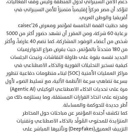
دعم الأمن السيبراني لدول المنطقة وليس وقف الفعَاليات،
لنؤكد أن مصر مركزاً إقليمياً متميزاً للأمن السيبراني في
أفريقيا والوطن العربي.
وقد حظيت القمة الخامسة لمؤتمر ومعرض caisec’26
برعاية 60 شركة، ومن المقرر أن تشهد حضور أكثر من 5000
شخص من أعضاء الوفود المشاركة، كما تضم 40 عارضاً، وأكثر
من 180 متحدثاً بالمؤتمر، حيث يفرض صراع الخوارزميات
الجديد نفسه بقوة على طاولة النقاشات، وتبحث الجلسات
كيفية تسخير التحليلات الفورية والذكاء الاصطناعي في
مراكز العمليات الأمنية (SOC) لبناء منظومات دفاعية تتطور
بسرعة تضاهي سرعة الأنظمة الآلية، مع تسليط الضوء لأول
مرة على تحديات الذكاء الاصطناعي الوكيلي (Agentic AI)
وقدرته على اتخاذ القرارات المستقلة، وما يستلزمه ذلك من
أطر جديدة للحوكمة والمساءلة.
كما تكشف أجندة المؤتمر عن مباحثات حول المخاطر
المتزايدة للمحتوى المُولَّد بالذكاء الاصطناعي وتقنيات
التزييف العميق(Deepfakes) وتأثيرها المباشر على