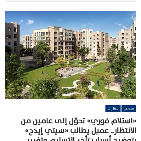
سلايدر
عقارات
«استلام فوري» تحوّل إلى عامين من
الانتظار.. عميل يطالب «سيتي إيدج»
بتوضيح أسباب تأخر التسليم وتغيير