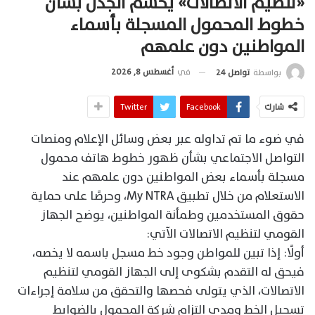
«تنظيم الاتصالات» يحسم الجدل بشأن
خطوط المحمول المسجلة بأسماء
المواطنين دون علمهم
في
أغسطس 8, 2026
بواسطة
تواصل 24
شارك
Facebook
Twitter
في ضوء ما تم تداوله عبر بعض وسائل الإعلام ومنصات
التواصل الاجتماعي بشأن ظهور خطوط هاتف محمول
مسجلة بأسماء بعض المواطنين دون علمهم عند
الاستعلام من خلال تطبيق My NTRA، وحرصًا على حماية
حقوق المستخدمين وطمأنة المواطنين، يوضح الجهاز
القومي لتنظيم الاتصالات الآتي:
أولًا: إذا تبين للمواطن وجود خط مسجل باسمه لا يخصه،
فيحق له التقدم بشكوى إلى الجهاز القومي لتنظيم
الاتصالات، الذي يتولى فحصها والتحقق من سلامة إجراءات
تسجيل الخط ومدى التزام شركة المحمول بالضوابط