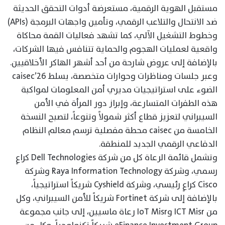
مستقبل الهوية الرقمية، مستعرضة أدوات التحقق الحديثة
ضد الانتحال والتلاعب الرقمي، وتأمين واجهات البرمجة (APIs)
وخطوط التشغيل الآلي، كما تشهد فعاليات القمة محاكاة
واقعية لعمليات الهجوم والحماية تتنافس فيها الشركات،
بالإضافة إلى عروض شارحة من أحد أشهر الهاكر الأخلاقيين.
وعبر جلسات ومناظرات وحوارات متخصصة، يسلط caisec’26
الضوء على استراتيجيات مديري أمن المعلومات لمواكبة
هذه الطفرات المتسارعة، وإبراز دور المرأة في الأمن
السيبراني لتعزيز قطاع أكثر شمولاً وتنوعاً، لتصبح النسخة
الخامسة من caisec محطة مفصلية ترسم معالم النظام
الدفاعي الرقمي الجديد للمنطقة.
وتشمل قائمة الرعاة كل من شركة Dell Technologies كراعٍ
رسمي، وشركة Raya Information Technology وشركة
Cisco كراعٍ رئيسي، وشركة Cyshield شريكاً استراتيجياً،
بالإضافة إلى شركة Fortinet شريكاً للأمن السيبراني، وكل
من ICT Misr وIoT Misr رعاة ماسيين، إلى جانب مجموعة