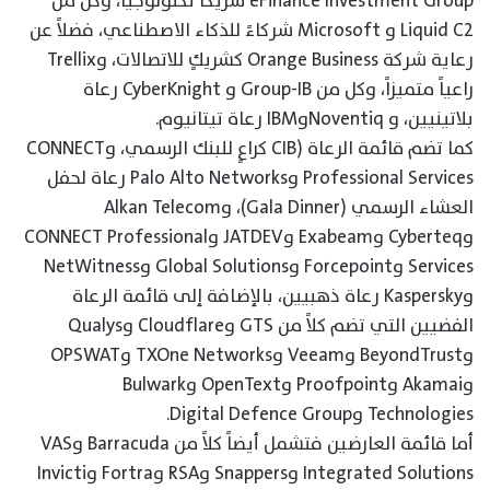
eFinance Investment Group شريكاً تكنولوجياً، وكل من
Liquid C2 و Microsoft شركاءً للذكاء الاصطناعي، فضلاً عن
رعاية شركة Orange Business كشريكٍ للاتصالات، وTrellix
راعياً متميزاً، وكل من Group-IB و CyberKnight رعاة
بلاتينيين، و NoventiqوIBM رعاة تيتانيوم.
كما تضم قائمة الرعاة (CIB كراعٍ للبنك الرسمي، وCONNECT
Professional Services وPalo Alto Networks رعاة لحفل
العشاء الرسمي (Gala Dinner)، وAlkan Telecom
وCyberteq وExabeam وJATDEV وCONNECT Professional
Services وForcepoint وGlobal Solutions وNetWitness
وKaspersky رعاة ذهبيين، بالإضافة إلى قائمة الرعاة
الفضيين التي تضم كلاً من GTS وCloudflare وQualys
وBeyondTrust وVeeam وTXOne Networks وOPSWAT
وAkamai وProofpoint وOpenText وBulwark
Technologies وDigital Defence Group.
أما قائمة العارضين فتشمل أيضاً كلاً من Barracuda وVAS
Integrated Solutions وSnappers وRSA وFortra وInvicti